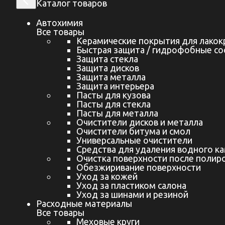
Каталог товаров
Автохимия
Все товары
Керамические покрытия для лакок
Быстрая защита / гидрофобные со
Защита стекла
Защита дисков
Защита металла
Защита интерьера
Пасты для кузова
Пасты для стекла
Пасты для металла
Очистители дисков и металла
Очистители битума и смол
Универсальные очистители
Средства для удаления водного к
Очистка поверхности после полир
Эксцентриковая полир
Обезжиривание поверхности
Уход за кожей
мм, 1350W)
Уход за пластиком салона
Уход за шинами и резиной
Расходные материалы
Все товары
12 300 ₽
Меховые круги